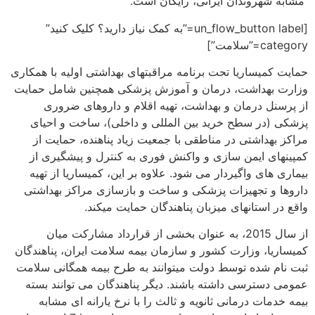
مشابه شهروندان ایرانی، رایگان است.
[un_flow_button label=”به کمک نیاز دارید؟ کلیک کنید”
category=”سلامت”]
حمایت کمیساریا تحت برنامه مراقبت­های بهداشتی اولیه با همکاری
وزارت بهداشت، درمان و آموزش پزشکی همچنین شامل حمایت
از پرسنل درمان و بهداشت، تهیه اقلام و داروهای ضروری
پزشکی (در سطح خرید بین المللی و داخلی)، ساخت و احیای
مراکز بهداشتی در مناطقی با جمعیت زیاد پناهنده، حمایت از
کمپین­های ایمن سازی و واکنش فوری به کنترل و پیشگیری از
بیماری های واگیردار می شود. علاوه بر این، کمیساریا از تهیه
داروها و تجهیزات پزشکی و ساخت و بازسازی مراکز بهداشتی
واقع در استان­های میزبان پناهندگان حمایت می­کند.
از سال 2015، به عنوان بخشی از قرارداد مشارکت میان
کمیساریا، وزارت کشور و سازمان بیمه سلامت ایران، پناهندگان
ثبت نام شده توسط دولت می­توانند به طرح بیمه همگانی سلامت
عمومی دسترسی داشته باشند. دیگر پناهندگان می توانند بسته
بیمه خدمات درمانی ثانویه و ثالث را با نرخ یارانه ای مشابه